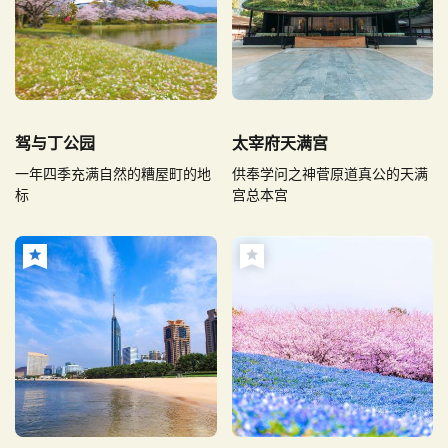
驾与丁公园
太宰府天满宫
一年四季充满自然的糟屋町的地
供奉学问之神菅原道真公的天满
标
宫总本宫