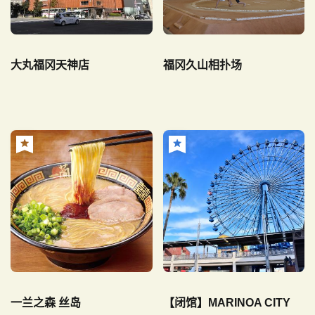
大丸福冈天神店
福冈久山相扑场
一兰之森 丝岛
【闭馆】MARINOA CITY