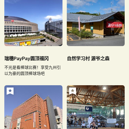
瑞穗PayPay圆顶福冈
自然学习村 源爷之森
不光是看棒球比赛！享受九州引
以为豪的圆顶棒球场吧