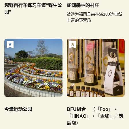
越野自行车练习车道“野生公
蛇渊森林的村庄
园”
被选为福冈县森林浴100选自然
丰富的野营场
今津运动公园
BFU组合 （「Foo」・
「HINAO」・「盂卯」／筑
后店）