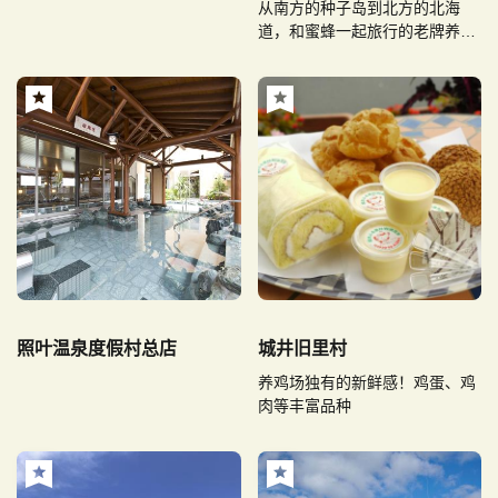
从南方的种子岛到北方的北海
道，和蜜蜂一起旅行的老牌养蜂
家。
照叶温泉度假村总店
城井旧里村
养鸡场独有的新鲜感！鸡蛋、鸡
肉等丰富品种