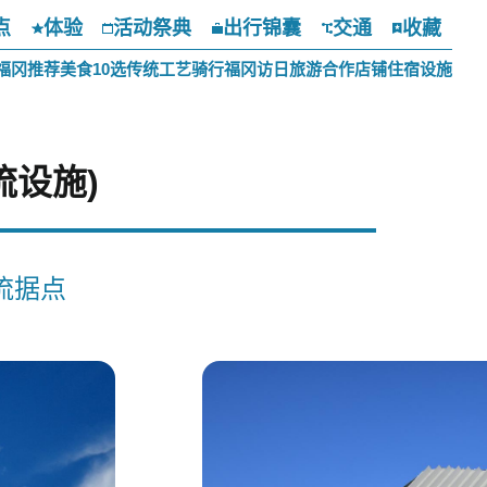
点
体验
活动祭典
出行锦囊
交通
收藏
福冈推荐美食10选
传统工艺
骑行福冈
访日旅游合作店铺
住宿设施
流设施)
流据点