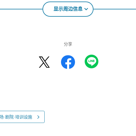
显示周边信息
分享
场·剧院·培训设施