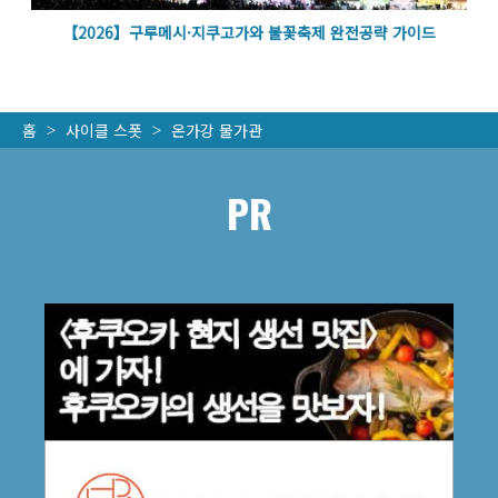
볼
【2026】구루메시·지쿠고가와 불꽃축제 완전공략 가이드
홈
사이클 스폿
온가강 물가관
PR