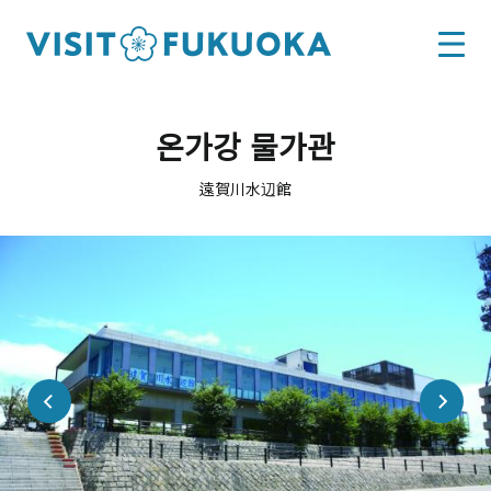
온가강 물가관
遠賀川水辺館