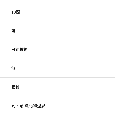
10間
可
日式被褥
無
套餐
鈣・鈉 氯化物溫泉