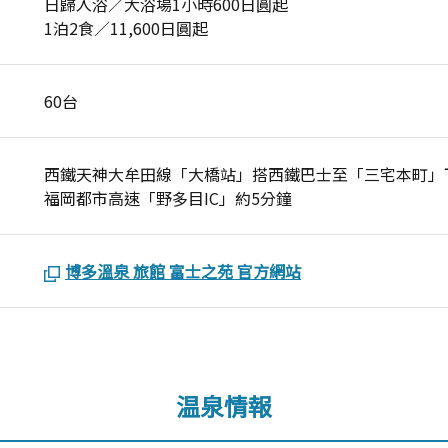
日歸入浴／大浴場1小時600日圓起
1泊2食／11,600日圓起
60台
西鐵天神大牟田線「大橋站」搭西鐵巴士至「三宅本町
福岡都市高速「野多目IC」約5分鐘
博多溫泉 旅館 富士之苑 官方網站
温泉情報