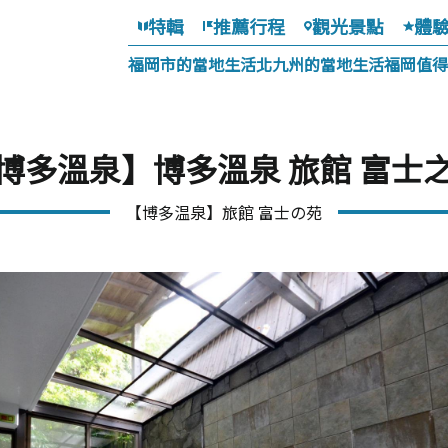
特輯
推薦行程
觀光景點
體
福岡市的當地生活
北九州的當地生活
福岡值得
博多溫泉】博多溫泉 旅館 富士
【博多温泉】旅館 富士の苑