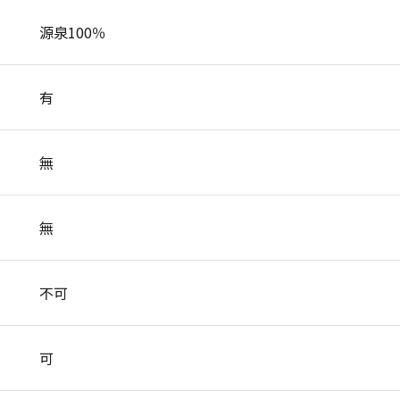
源泉100％
有
無
無
不可
可