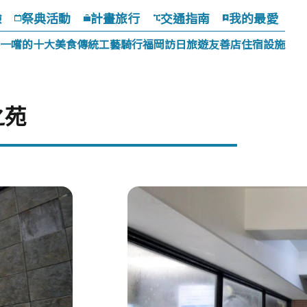
驗
祭典活動
計畫旅行
交通指南
我的最愛
一嚐的十大美食
傳統工藝
騎行福岡
訪日旅遊友善店
住宿設施
之苑