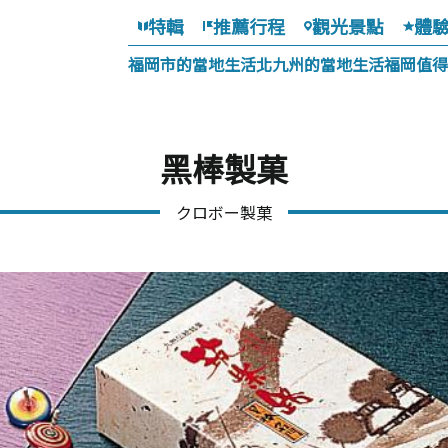
特輯
推薦行程
觀光景點
體
福岡市的當地生活
北九州的當地生活
福岡值得
黑棒製菓
クロボー製菓