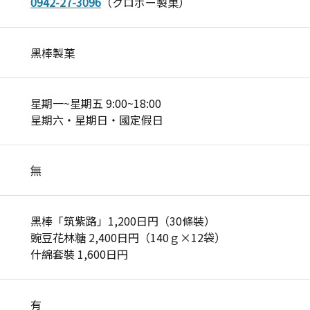
0942-27-3096
（クロボー製菓）
黑棒製菓
星期一~星期五 9:00~18:00
星期六‧星期日‧國定假日
無
黑棒「筑紫路」1,200日円（30條裝）
豌豆花林糖 2,400日円（140ｇ×12袋）
什綿套裝 1,600日円
有