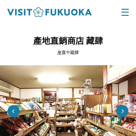
產地直銷商店 藏肆
産直や蔵肆