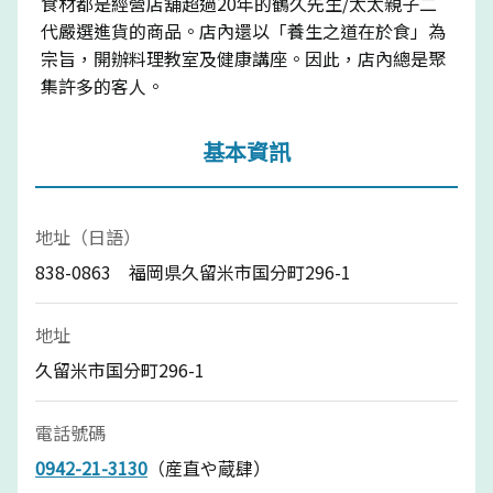
食材都是經營店舖超過20年的鶴久先生/太太親子二
代嚴選進貨的商品。店內還以「養生之道在於食」為
宗旨，開辦料理教室及健康講座。因此，店內總是聚
集許多的客人。
基本資訊
地址（日語）
838-0863 福岡県久留米市国分町296-1
地址
久留米市国分町296-1
電話號碼
0942-21-3130
（産直や蔵肆）