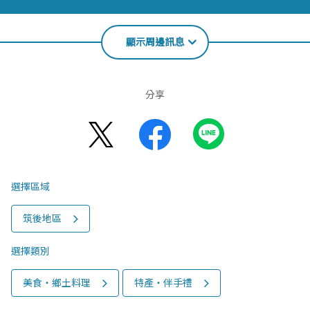
顯示周邊訊息
分享
選擇區域
筑後地區
選擇類別
美食‧鄉土料理
特產‧伴手禮