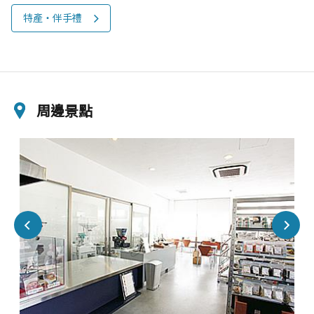
特產‧伴手禮
周邊景點