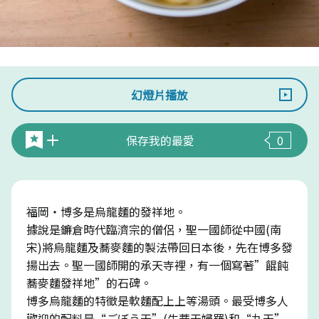
幻燈片播放
保存我的最愛
0
福岡・博多是烏龍麵的發祥地。
據說是鐮倉時代臨濟宗的僧侶，聖一國師從中國(南
宋)將烏龍麵及蕎麥麵的製法帶回日本後，先在博多發
揚出去。聖一國師開的承天寺裡，有一個寫著”餛飩
蕎麥麵發祥地”的石碑。
博多烏龍麵的特徵是軟麵配上上等湯頭。最受博多人
歡迎的配料是“ごぼう天”(牛蒡天婦羅)和“丸天”