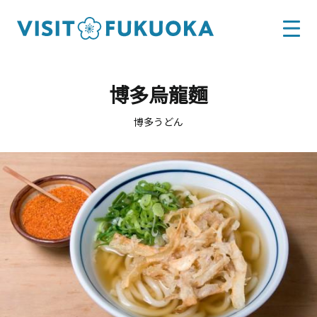
博多烏龍麵
博多うどん