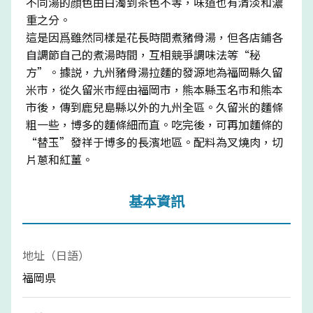
不同湯的顔色由白濁到茶色不等，味道也有清淡和濃
重之分。
這是因爲雖然同樣是花長時間煮豬骨湯，但各店鋪各
自調節自己的煮湯時間，互相競爭調味法等“秘
方”。據説，九州豬骨湯拉麵的發源地為福岡縣久留
米市，從久留米市經由福岡市，熊本縣玉名市和熊本
市後，傳到鹿兒島縣以外的九州全區。久留米的麵條
粗一些，博多的麵條細而直。吃完後，可再加麵條的
“替玉”發祥于博多的長濱地區。配料為叉燒肉，切
片蔥和紅薑。
基本資訊
地址（日語）
福岡県