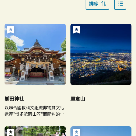
排序
櫛田神社
皿倉山
以聯合國教科文組織非物質文化
遺產"博多祗園山笠"而聞名的博
多的守護神