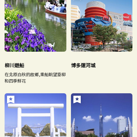
柳川遊船
博多運河城
在北原白秋的故鄉,乘船眺望垂柳
和四季鮮花