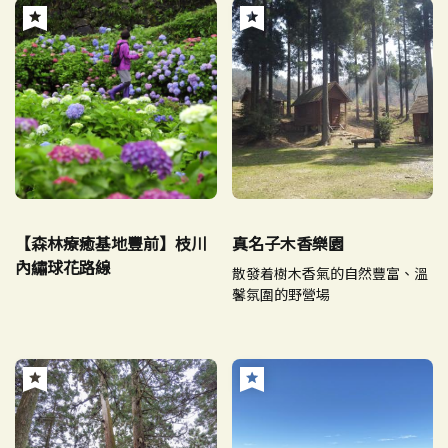
【森林療癒基地豐前】枝川
真名子木香樂園
內繡球花路線
散發着樹木香氣的自然豐富、溫
馨氛圍的野營場