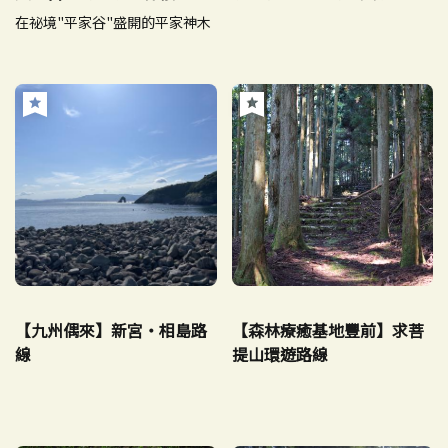
在祕境"平家谷"盛開的平家神木
【九州偶來】新宮・相島路
【森林療癒基地豐前】求菩
線
提山環遊路線