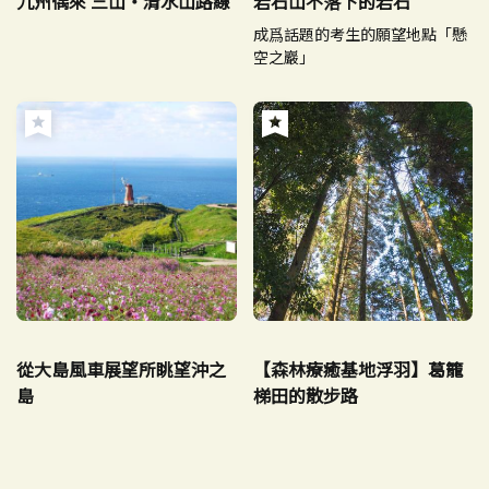
九州偶來 三山・清水山路線
岩石山不落下的岩石
成爲話題的考生的願望地點「懸
空之巖」
從大島風車展望所眺望沖之
【森林療癒基地浮羽】葛籠
島
梯田的散步路