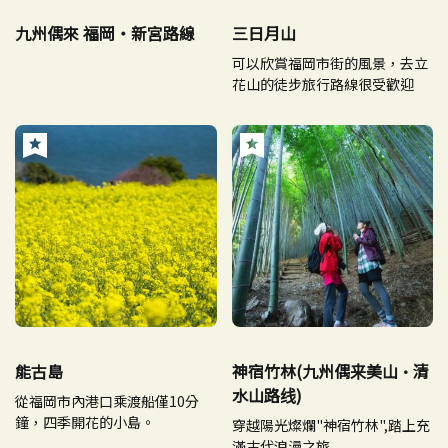
九州偶來 福岡・新宮路線
三日月山
可以欣賞福岡市街的風景，去立
花山的徒步旅行路線很受歡迎
能古島
神宿竹林(九州偶来美山·清
水山路线)
從福岡市內港口乘渡船僅10分
鐘，四季開花的小島。
穿越陽光燦爛"神宿竹林",踏上充
滿古代浪漫之旅.