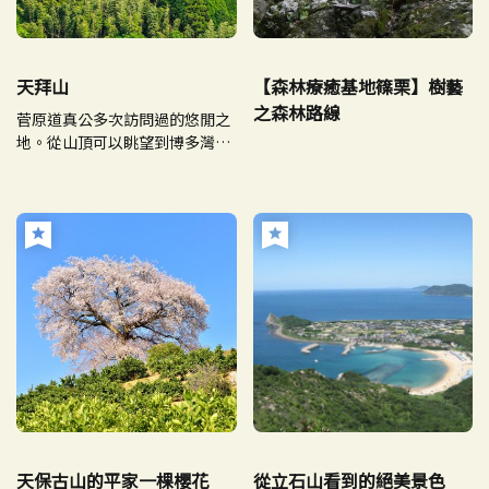
天拜山
【森林療癒基地篠栗】樹藝
之森林路線
菅原道真公多次訪問過的悠閒之
地。從山頂可以眺望到博多灣的
絕景！
天保古山的平家一棵櫻花
從立石山看到的絕美景色