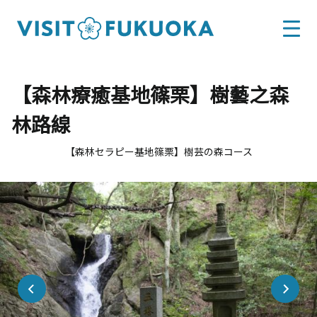
【森林療癒基地篠栗】樹藝之森
林路線
【森林セラピー基地篠栗】樹芸の森コース