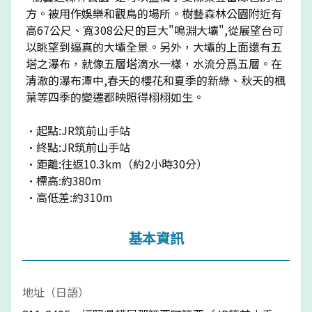
方。被用作娛樂和觀鳥的場所。樹藝森林公園附近有
高67公尺、寬308公尺的巨大"鳴淵大壩",從展望台可
以眺望到逼真的大壩全景。另外，大壩的上面還有五
塔之瀑布，就像五層塔滴水一樣，水流分爲五層。在
清澈的瀑布潭中,春天的櫻花和夏季的新綠、秋天的楓
葉等四季的變遷都映照得栩栩如生。
·起點:JR筑前山手站
·終點:JR筑前山手站
·距離:往返10.3km（約2小時30分）
·標高:約380m
·高低差:約310m
基本資訊
地址（日語）