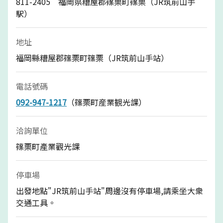
811-2405 福岡県糟屋郡篠栗町篠栗（JR筑前山手
駅）
地址
福岡縣糟屋郡篠栗町篠栗（JR筑前山手站）
電話號碼
092-947-1217
（篠栗町産業観光課）
洽詢單位
篠栗町產業觀光課
停車場
出發地點"JR筑前山手站"周邊沒有停車場,請乘坐大衆
交通工具。