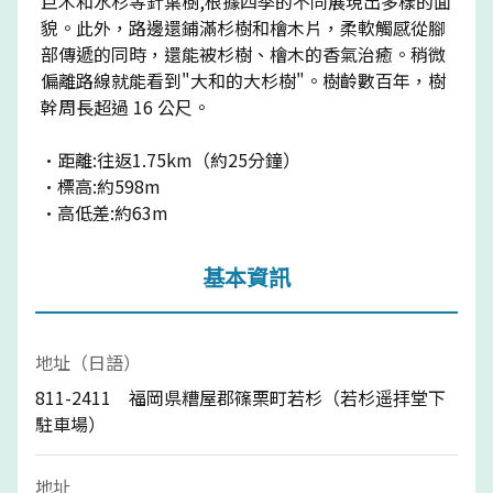
巨木和水杉等針葉樹,根據四季的不同展現出多樣的面
貌。此外，路邊還鋪滿杉樹和檜木片，柔軟觸感從腳
部傳遞的同時，還能被杉樹、檜木的香氣治癒。稍微
偏離路線就能看到"大和的大杉樹"。樹齡數百年，樹
幹周長超過 16 公尺。
·距離:往返1.75km（約25分鐘）
·標高:約598m
·高低差:約63m
基本資訊
地址（日語）
811-2411 福岡県糟屋郡篠栗町若杉（若杉遥拝堂下
駐車場）
地址