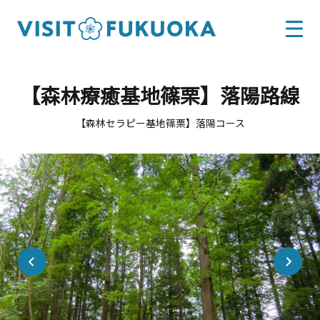
【森林療癒基地篠栗】落陽路線
【森林セラピー基地篠栗】落陽コース