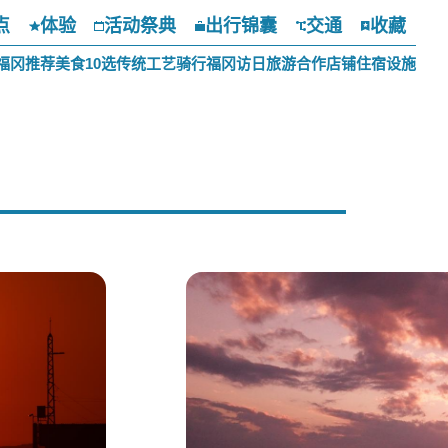
点
体验
活动祭典
出行锦囊
交通
收藏
福冈推荐美食10选
传统工艺
骑行福冈
访日旅游合作店铺
住宿设施