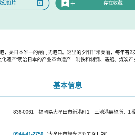
放幻灯片
存在收藏
）开港，是日本唯一的闸门式港口。这里的夕阳非常美丽，每年有
界文化遗产“明治日本的产业革命遗产 制铁和制钢、造船、煤炭产
基本信息
836-0061 福岡県大牟田市新港町1 三池港展望所、1
0944-41-2750
（大牟田市観光おもてなし課）