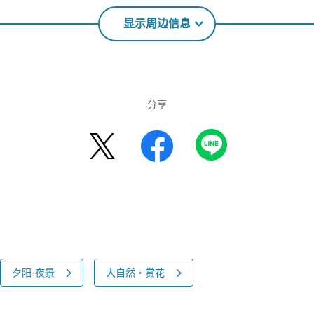
显示周边信息
分享
夕阳·夜景
大自然・赏花