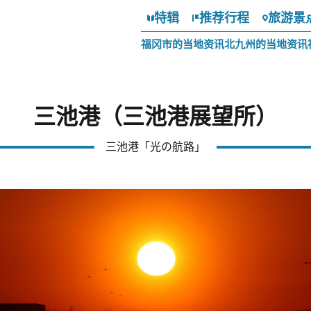
特辑
推荐行程
旅游景
福冈市的当地资讯
北九州的当地资讯
三池港（三池港展望所）
三池港「光の航路」