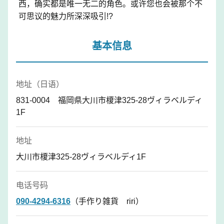
西，确实都是唯一无二的角色。或许您也会被那个不
可思议的魅力所深深吸引!?
基本信息
地址（日语）
831-0004 福岡県大川市榎津325-28ヴィラベルディ
1F
地址
大川市榎津325-28ヴィラベルディ1F
电话号码
090-4294-6316
（手作り雑貨 riri）