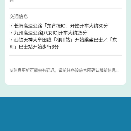
交通信息
・长崎高速公路「东背振IC」开始开车大约30分
・九州高速公路[八女IC]开车大约25分
・西铁天神大牟田线「柳川站」开始乘坐巴士／「东
町」巴士站开始步行3分
※信息更新可能会有延迟。请前往各设施官网确认最新信息。