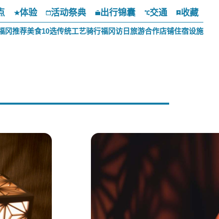
点
体验
活动祭典
出行锦囊
交通
收藏
福冈推荐美食10选
传统工艺
骑行福冈
访日旅游合作店铺
住宿设施