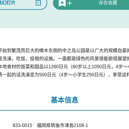
放幻灯片
存在收藏
开始到繁茂而巨大的樟木东侧的中之岛公园是以广大的规模自豪
是洗澡，吃饭，投宿的设施。一面都是绿色的风景很能俯视展望
食材的饭菜和甜品以1260日元（60岁以上1050日元，4岁～
一起的话洗澡变为500日元（4岁～小学生250日元），享受
基本信息
833-0015 福岡県筑後市津島2108-1