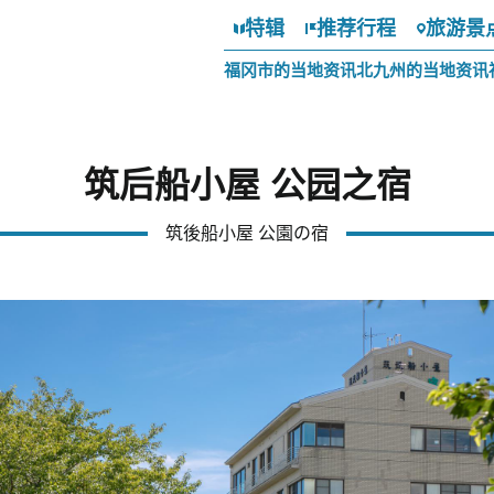
特辑
推荐行程
旅游景
福冈市的当地资讯
北九州的当地资讯
筑后船小屋 公园之宿
筑後船小屋 公園の宿