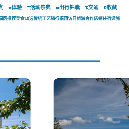
点
体验
活动祭典
出行锦囊
交通
收藏
福冈推荐美食10选
传统工艺
骑行福冈
访日旅游合作店铺
住宿设施