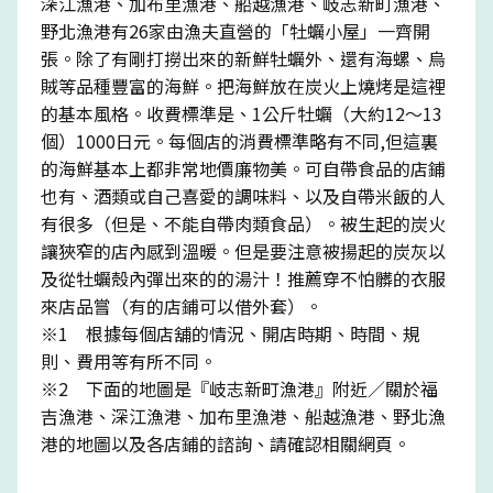
深江漁港、加布里漁港、船越漁港、岐志新町漁港、
野北漁港有26家由漁夫直營的「牡蠣小屋」一齊開
張。除了有剛打撈出來的新鮮牡蠣外、還有海螺、烏
賊等品種豐富的海鮮。把海鮮放在炭火上燒烤是這裡
的基本風格。收費標準是、1公斤牡蠣（大約12～13
個）1000日元。每個店的消費標準略有不同,但這裏
的海鮮基本上都非常地價廉物美。可自帶食品的店鋪
也有、酒類或自己喜愛的調味料、以及自帶米飯的人
有很多（但是、不能自帶肉類食品）。被生起的炭火
讓狹窄的店內感到溫暖。但是要注意被揚起的炭灰以
及從牡蠣殼內彈出來的的湯汁！推薦穿不怕髒的衣服
來店品嘗（有的店鋪可以借外套）。
※1 根據每個店舖的情況、開店時期、時間、規
則、費用等有所不同。
※2 下面的地圖是『岐志新町漁港』附近／關於福
吉漁港、深江漁港、加布里漁港、船越漁港、野北漁
港的地圖以及各店鋪的諮詢、請確認相關網頁。