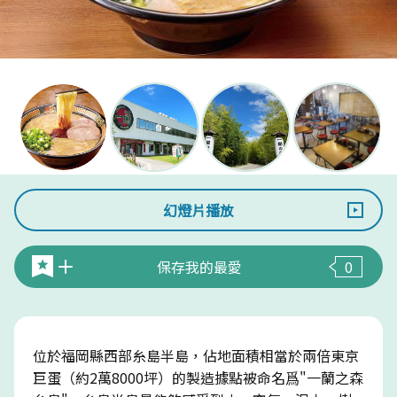
幻燈片播放
保存我的最愛
0
位於福岡縣西部糸島半島，佔地面積相當於兩倍東京
巨蛋（約2萬8000坪）的製造據點被命名爲"一蘭之森