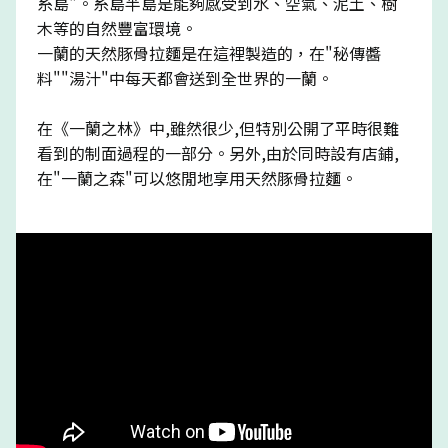
糸島"。糸島半島是能夠感受到水、空氣、泥土、樹
木等的自然豐富環境。
一蘭的天然豚骨拉麵是在這裡製造的，在"秘傳醬
料""湯汁"中每天都會送到全世界的一蘭。
在《一蘭之林》中,雖然很少,但特別公開了平時很難
看到的制面過程的一部分。另外,由於同時設有店鋪,
在"一蘭之森"可以悠閒地享用天然豚骨拉麵。