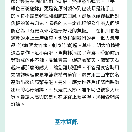
都是經過長時間的耐心研磨，然後蒸出彈力。「手工
銀色石斑蒲鉾」更是從原料製作到包裝都是純手工
的。它不論是彈性和細膩的口感，都足以顛覆我們對
魚板的舊有印象。嚐過的人一定能理解為什麼人們評
價它為「有史以來吃過最好吃的魚板」。在柳川順遊
遊覽的水上土產店裏，也買得到我們的另一個人氣產
品-竹輪(明太竹輪、刺身竹輪)喔。其中，明太竹輪還
適合當作下酒小菜喔。魚漿裡添加了海鮮、季節時蔬
等做成的甜不辣，品種豐富，蝦高麗菜天、蔬菜天看
起來都那麼的誘人，讓您難以選擇。不管是宴客時用
來裝飾料理或是年節送禮皆適宜。還有用三山市的名
產做出來的高菜卷喔。另外，應女性客戶建議而製做
出來的心形蒲鉾，不只是情人節，連平時也很多人來
買。最讓人高興的是可在蒲鉾上寫字喔。※接受網路
訂購。
基本資訊