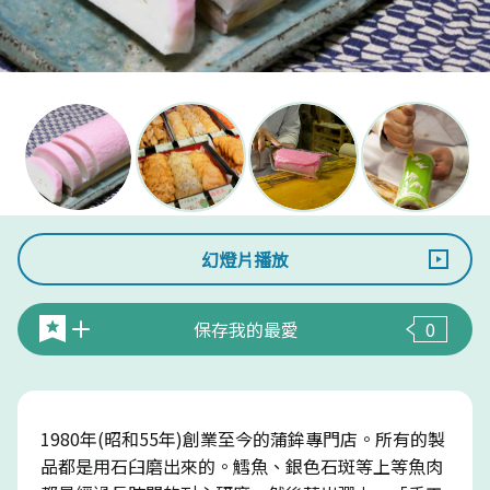
幻燈片播放
保存我的最愛
0
1980年(昭和55年)創業至今的蒲鉾專門店。所有的製
品都是用石臼磨出來的。鱈魚、銀色石斑等上等魚肉