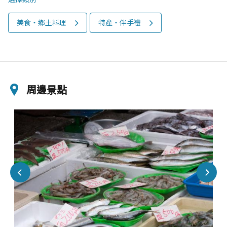
美食‧鄉土料理
特產‧伴手禮
周邊景點