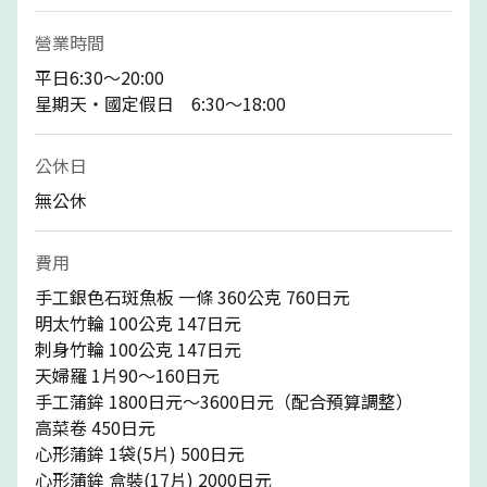
營業時間
平日6:30～20:00
星期天・國定假日 6:30～18:00
公休日
無公休
費用
手工銀色石斑魚板 一條 360公克 760日元
明太竹輪 100公克 147日元
刺身竹輪 100公克 147日元
天婦羅 1片90～160日元
手工蒲鉾 1800日元～3600日元（配合預算調整）
高菜卷 450日元
心形蒲鉾 1袋(5片) 500日元
心形蒲鉾 盒裝(17片) 2000日元