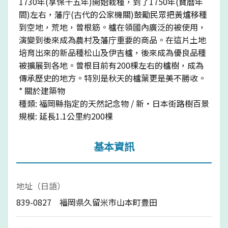
1730年(享保十五年)開始栽種，到了1750年(寶曆年
間)左右，藩庁(古代的公家機關)鼓勵民眾把黃爐移種
到空地，荒地，曾根筋。櫨在領國內廣泛的被使用，
演變到後來成為農村及藩庁重要的商品。在這片土地
培育出來的新品種松山及伊吉櫨，後來成為優良品種
被擴展到各地。曾根目前有200棵左右的櫨樹，成為
傳承歷史的地方。特別是秋天的櫨葉更是美不勝收。
* 關於建築物
種類: 福岡縣指定的天然記念物 / 新・日本街路樹百景
規模: 延長1.1公里約200棵
基本資訊
地址（日語）
839-0827 福岡県久留米市山本町豊田