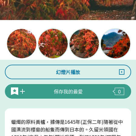
幻燈片播放
保存我的最愛
0
蠟燭的原料黃櫨，據傳是1645年(正保二年)隨著從中
國漂流到櫻島的船隻而傳到日本的。久留米領國在