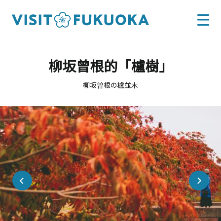
柳坂曾根的「櫨樹」
柳坂曽根の櫨並木