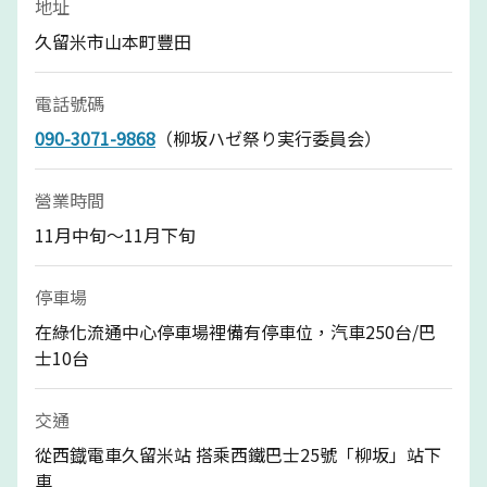
地址
久留米市山本町豐田
電話號碼
090-3071-9868
（柳坂ハゼ祭り実行委員会）
營業時間
11月中旬～11月下旬
停車場
在綠化流通中心停車場裡備有停車位，汽車250台/巴
士10台
交通
從西鐡電車久留米站 搭乘西鐵巴士25號「柳坂」站下
車