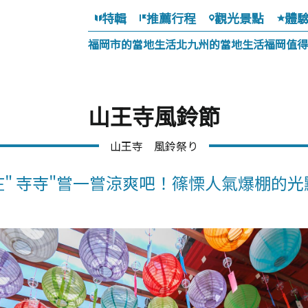
特輯
推薦行程
觀光景點
體
福岡市的當地生活
北九州的當地生活
福岡值得
山王寺風鈴節
山王寺 風鈴祭り
在" 寺寺"嘗一嘗涼爽吧！篠慄人氣爆棚的光