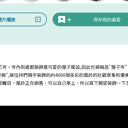
燈片播放
保存我的最愛
寺。寺內到處都裝飾着可愛的狸子擺設,因此也被稱爲"狸子寺"
慶典",被住持們親手裝飾的約4000個多彩的風鈴的壯觀景象和
受矚目。風鈴正在銷售，可以自己奉上，所以寫下願望裝飾一下