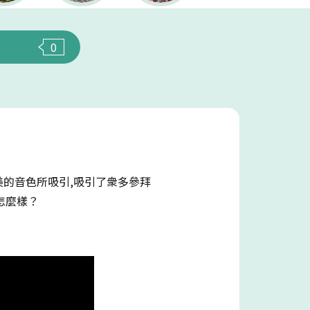
0
優美的音色所吸引,吸引了衆多參拜
怎麼樣？