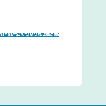
%e5%b1%b1%e7%8e%8b%e5%af%ba/