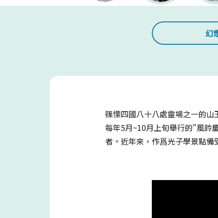
幻
篠慄四國八十八處靈場之一的山王
每年5月~10月上旬舉行的"風鈴
者。近年來，作爲光子學景點備