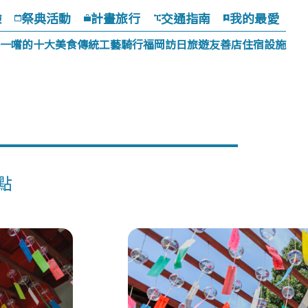
驗
祭典活動
計畫旅行
交通指南
我的最愛
一嚐的十大美食
傳統工藝
騎行福岡
訪日旅遊友善店
住宿設施
點