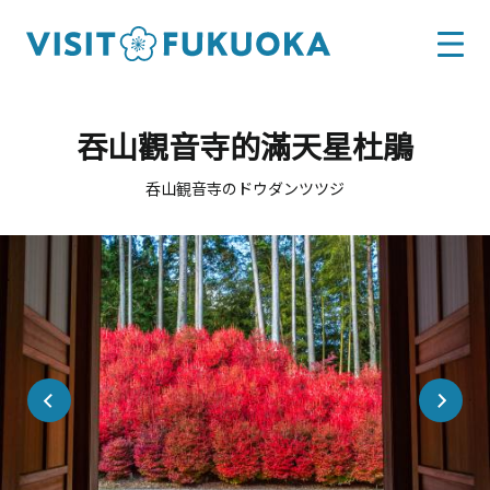
吞山觀音寺的滿天星杜鵑
呑山観音寺のドウダンツツジ