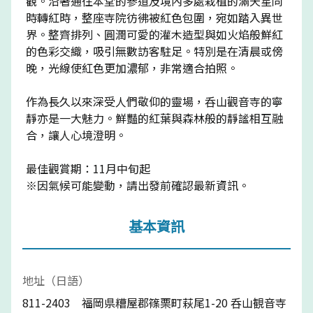
觀。沿著通往本堂的參道及境內多處栽植的滿天星同
時轉紅時，整座寺院彷彿被紅色包圍，宛如踏入異世
界。整齊排列、圓潤可愛的灌木造型與如火焰般鮮紅
的色彩交織，吸引無數訪客駐足。特別是在清晨或傍
晚，光線使紅色更加濃郁，非常適合拍照。
作為長久以來深受人們敬仰的靈場，呑山觀音寺的寧
靜亦是一大魅力。鮮豔的紅葉與森林般的靜謐相互融
合，讓人心境澄明。
最佳觀賞期：11月中旬起
※因氣候可能變動，請出發前確認最新資訊。
基本資訊
地址（日語）
811-2403 福岡県糟屋郡篠栗町萩尾1-20 呑山観音寺