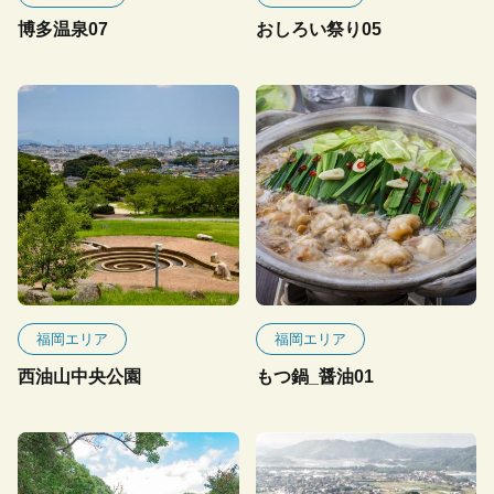
博多温泉07
おしろい祭り05
福岡エリア
福岡エリア
西油山中央公園
もつ鍋_醤油01