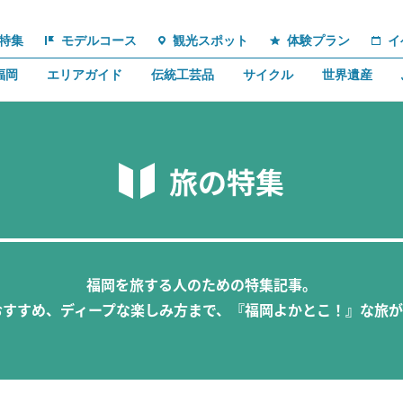
特集
モデルコース
観光スポット
体験プラン
イ
福岡
エリアガイド
伝統工芸品
サイクル
世界遺産
旅の特集
福岡を旅する人のための特集記事。
おすすめ、ディープな楽しみ方まで、『福岡よかとこ！』な旅が