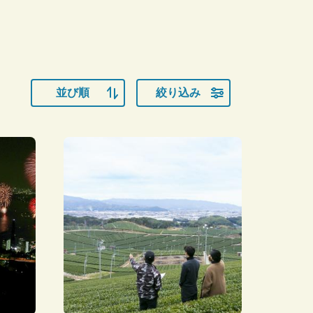
並び順
絞り込み