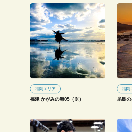
福岡エリア
福岡
福津 かがみの海05（※）
糸島の