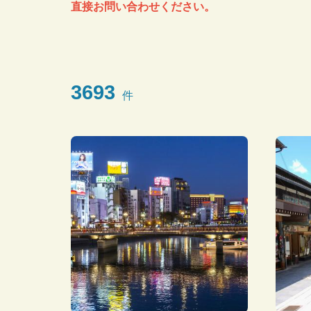
直接お問い合わせください。
3693
件