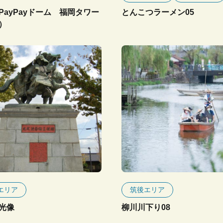
PayPayドーム 福岡タワー
とんこつラーメン05
）
エリア
筑後エリア
光像
柳川川下り08