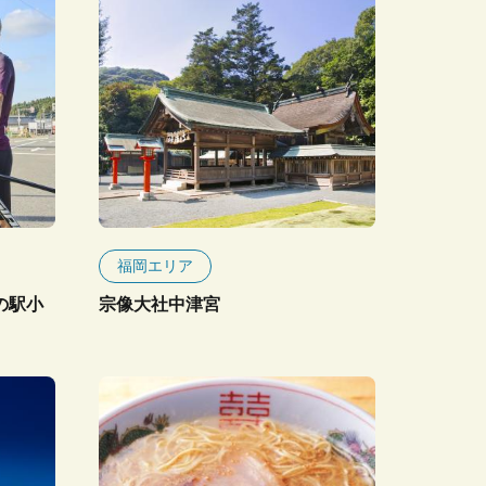
福岡エリア
の駅小
宗像大社中津宮