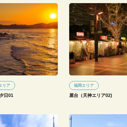
エリア
福岡エリア
夕日01
屋台（天神エリア02)