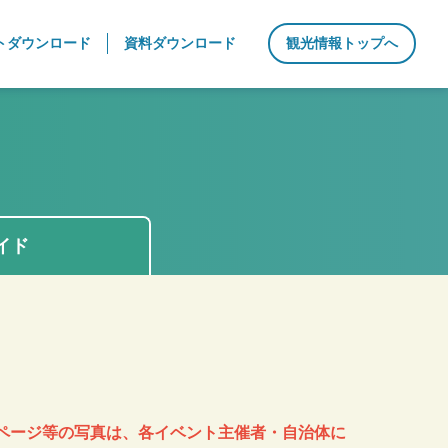
トダウンロード
資料ダウンロード
観光情報トップへ
イド
。
ページ等の写真は、各イベント主催者・自治体に