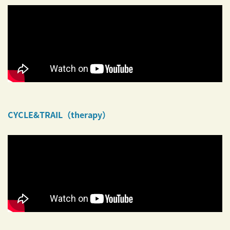
CYCLE&TRAIL（therapy）