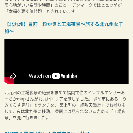
居心地がいい空間や時間」のこと。 デンマークではヒュッゲが
「幸福を表す価値観」とされています。
【北九州】豊前一粒かきと工場夜景〜旅する北九州女子
旅〜
北九州の工場夜景の絶景を求めて福岡在住のインフルエンサーお
ーちかmapさんが北九州エリアを旅しました。 豊前市にある「う
みてらす豊前」でランチを、 築上町の「綱敷天満宮」でお参りを
して、夜は北九州に移動。 昼間には見られない迫力ある「工場夜
景」を見に行きました。