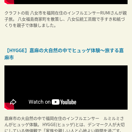
クラフトの街 八女市を福岡在住のインフルエンサーRUMIさんが親
子旅。 八女福島商家町を散策し、八女伝統工芸館で手すき和紙づ
くりを親子で体験しました。
【HYGGE】嘉麻の大自然の中でヒュッゲ体験〜旅する嘉
麻市
嘉麻市の大自然の中で福岡在住のインフルエンサー ルミルミさ
んがヒュッゲ体験。 HYGGE(ヒュッゲ)とは、デンマーク人が大切
にしている価値観で「家族や親しい人と心地よい時間を過ごす、