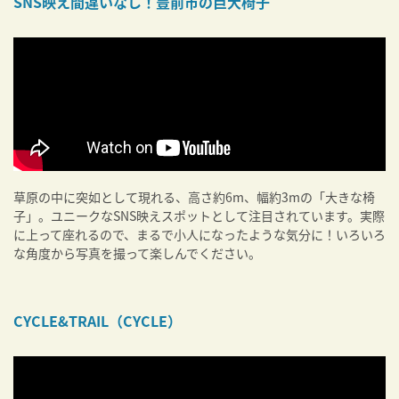
SNS映え間違いなし！豊前市の巨大椅子
草原の中に突如として現れる、高さ約6m、幅約3mの「大きな椅
子」。ユニークなSNS映えスポットとして注目されています。実際
に上って座れるので、まるで小人になったような気分に！いろいろ
な角度から写真を撮って楽しんでください。
CYCLE&TRAIL（CYCLE）