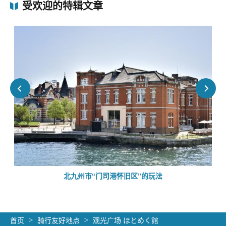
受欢迎的特辑文章
北九州市“门司港怀旧区”的玩法
首页
骑行友好地点
观光广场 ほとめく館