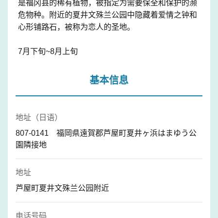
是福冈县的稀有植物，被指定为需要保全和保护的濒
危物种。附近的夏井文殊兰公园中隐藏着爱情之钟和
心形铺路石，被称为恋人的圣地。
7月下旬~8月上旬
基本信息
地址（日语）
807-0141 福岡県遠賀郡芦屋町夏井ヶ浜はまゆう公
園隣接地
地址
芦屋町夏井文殊兰公园附近
电话号码