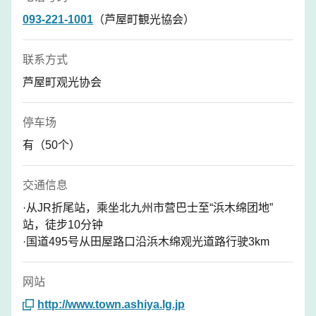
093-221-1001
（芦屋町観光協会）
联系方式
芦屋町观光协会
停车场
有（50个）
交通信息
·从JR折尾站，乘坐北九州市营巴士至“浜木绵团地”
站，徒步10分钟
·国道495号从田屋路口沿浜木绵观光道路行驶3km
网站
http://www.town.ashiya.lg.jp