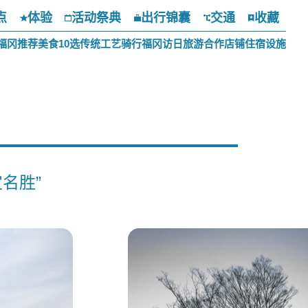
点
体验
活动祭典
出行锦囊
交通
收藏
福冈推荐美食10选
传统工艺
骑行福冈
访日旅游合作店铺
住宿设施
名胜”