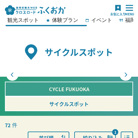
観光スポット
体験プラン
イベント
福岡
サイクルスポット
CYCLE FUKUOKA
サイクルスポット
件
72
1
並び順
絞り込み