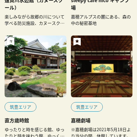
遠賀川水辺館（カヌースク
sleepy cafe nico キャンプ
ール）
場
楽しみながら故郷の川について
嘉穂アルプスの麓にある、森の
学べる防災施設、カヌースクー
中の秘密基地
ルも！
筑豊エリア
筑豊エリア
直方歳時館
嘉穂劇場
ゆったりと時を感じる館、ゆっ
※嘉穂劇場は2021年5月18日よ
たりと時を味わう館、ゆっくり
り当分の間、休館しています。