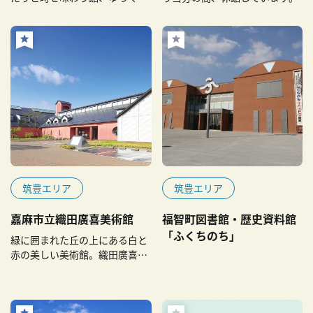
と時が漂う館
筑豊エリア
筑豊エリア
嘉麻市立織田廣喜美術館
福智町図書館・歴史資料館
「ふくちのち」
緑に囲まれた丘の上にある白と
赤の美しい美術館。織田廣喜の
作品を常設はここだけ。