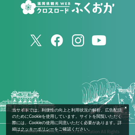
当サイトでは、利便性の向上と利用状況の解析、広告配信
のためにCookieを使用しています。サイトを閲覧いただく
際には、Cookieの使用に同意いただく必要があります。詳
細は
クッキーポリシー
をご確認ください。
© Fukuoka Prefecture Tourism Association All Rights