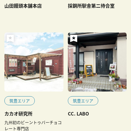
山田饅頭本舗本店
採銅所駅舎第二待合室
筑豊エリア
筑豊エリア
カカオ研究所
CC. LABO
九州初のビーントゥバーチョコ
レート専門店