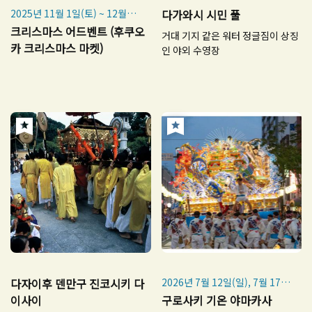
2025년 11월 1일(토) ~ 12월
다가와시 시민 풀
25일(목)
크리스마스 어드벤트 (후쿠오
거대 기지 같은 워터 정글짐이 상징
※ 장소별로 시작일이 다릅니다.
카 크리스마스 마켓)
인 야외 수영장
※ 일부 장소는 2026년 1월까지
계속됩니다.
다자이후 덴만구 진코시키 다
2026년 7월 12일(일), 7월 17일
(금)~7월 20일(월·공휴일)
이사이
구로사키 기온 야마카사