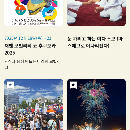
2025년 12월 18일(목)～21일
눈 가리고 하는 여자 스모 (마
(일)
재팬 모빌리티 쇼 후쿠오카
스에고로 이나리진자)
2025
당신과 함께 만드는 미래의 모빌리
티