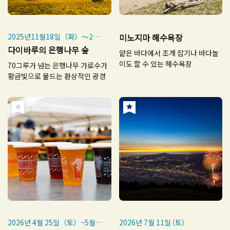
2025년11월18일（화）～24
미노지마 해수욕장
일（월・공휴일）
다이바루의 은행나무 숲
얕은 바다에서 조개 잡기나 바다놀
매년 11월 중순~하순
이도 할 수 있는 해수욕장
70그루가 넘는 은행나무 가로수가
황금빛으로 물드는 환상적인 광경
2026년 4월 25일（토）~5월 6
2026년 7월 11일 (토)