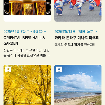
2025년 5월 8일(목)~ 9월 30일
2026年5月3日（周日·法定假
(화)
日）・5月4日（周一·法定假
ORIENTAL BEER HALL &
하카타 돈타쿠 미나토 마츠리
日）
GARDEN
축제의 웃음과 활기를 전하자!!
※前夜祭：5月2日（周六）
철판구이 스테이크 무한리필! 맛있
17:00～20:30（预计）
는 음식과 시원한 한잔으로 여름 추
억 만들기