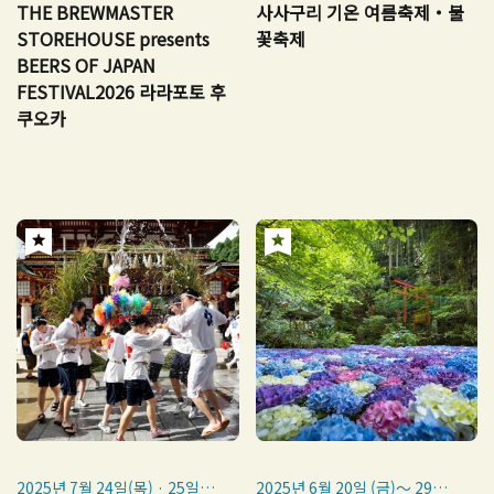
일（수, 공휴일）
THE BREWMASTER
사사구리 기온 여름축제・불
※우천 시 실시, 악천후 시 취소
STOREHOUSE presents
꽃축제
BEERS OF JAPAN
FESTIVAL2026 라라포토 후
쿠오카
2025년 7월 24일(목) · 25일
2025년 6월 20일 (금)～ 29일