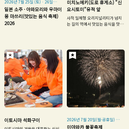
2026년 7월 25일 (토) · 26일
미치노에키(도로 휴게소) "신
(일)
일본 소주 · 아와모리와 우마이
요시토미"유적 앞
몽 마쓰리(맛있는 음식 축제)
사적 일체형 오리지널리티가 넘치
2026
는 길의 역에서 맛있는 음식을 맛보
세요!
이토시마 석화구이
2026년 7월 20일(월·공휴일)
※악천후 시 7월 23일(목)로 연
미야와카 불꽃축제
이토시마의 겨울을 대표하는 싱싱