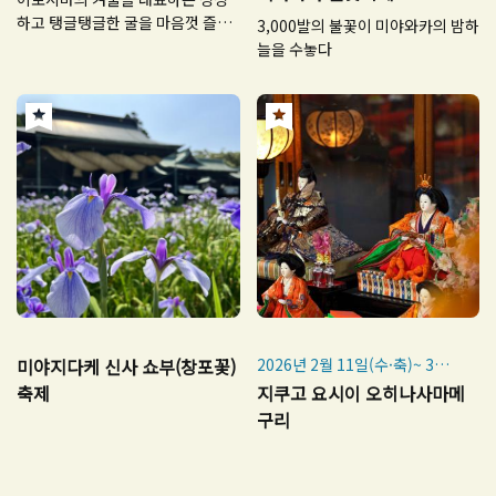
기
하고 탱글탱글한 굴을 마음껏 즐겨
3,000발의 불꽃이 미야와카의 밤하
보세요
늘을 수놓다
미야지다케 신사 쇼부(창포꽃)
2026년 2월 11일(수·축)~ 3월
20일(금·축)
축제
지쿠고 요시이 오히나사마메
※예년보다 기간이 짧습니다.
구리