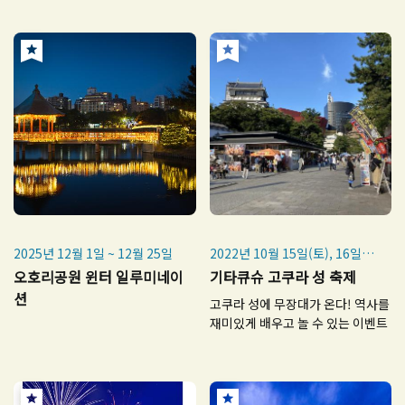
2025년 12월 1일 ~ 12월 25일
2022년 10월 15일(토), 16일
(일)
오호리공원 윈터 일루미네이
기타큐슈 고쿠라 성 축제
션
고쿠라 성에 무장대가 온다! 역사를
재미있게 배우고 놀 수 있는 이벤트