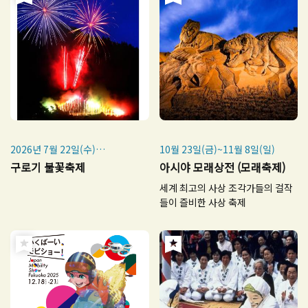
2026년 7월 22일(수)
10월 23일(금)~11월 8일(일)
※매년 7월 22일 개최
구로기 불꽃축제
아시야 모래상전 (모래축제)
※악천후 시 7월 23일(목)로 순
세계 최고의 사상 조각가들의 걸작
연
들이 즐비한 사상 축제