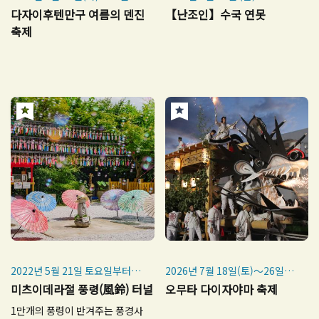
(금)
(일)
다자이후텐만구 여름의 덴진
【난조인】수국 연못
※매년 7월 24일·25일
※ 야간 라이트업은 2025년 6월
축제
20일 (금)～28일 (토)
2022년 5월 21일 토요일부터 9
2026년 7월 18일(토)～26일
월 30일 금요일까지
(일)
미츠이데라절 풍령(風鈴) 터널
오무타 다이자야마 축제
태풍의 영향으로 9월 14일(수)
※ 7월18일(토), 19일(일) 미나
1만개의 풍령이 반겨주는 풍경사
에 중지되었습니다.
토 축제