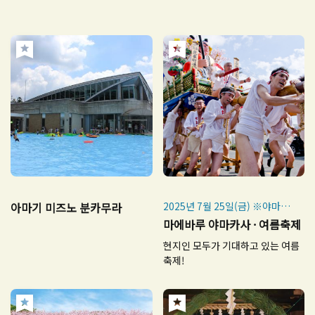
아마기 미즈노 분카무라
2025년 7월 25일(금) ※야마카
사는 7월 25일만. 14:00 시작
마에바루 야마카사 · 여름축제
현지인 모두가 기대하고 있는 여름
여름축제 : 2025년 7월 24일
축제!
(목)~25일(금)