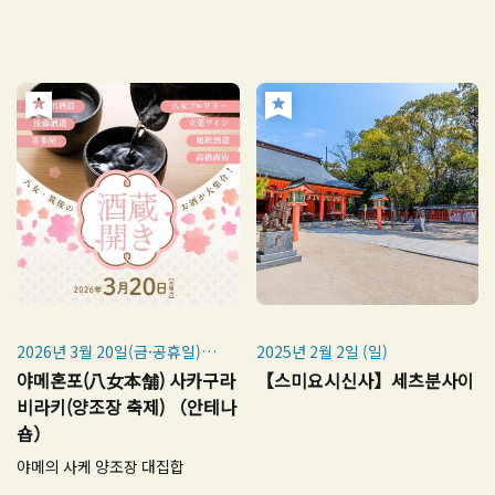
2026년 3월 20일(금·공휴일)
2025년 2월 2일 (일)
12:30~17:30
야메혼포(八女本舗) 사카구라
【스미요시신사】세츠분사이
비라키(양조장 축제) （안테나
숍）
야메의 사케 양조장 대집합