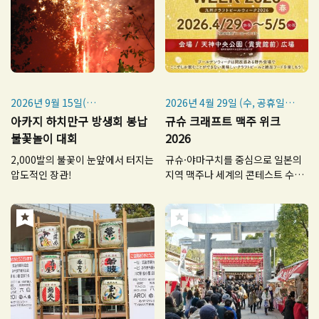
2026년 9월 15일(화)
2026년 4월 29일 (수, 공휴일)
※우천 시에도 개최
~5월 5일 (화, 공휴일)
아카지 하치만구 방생회 봉납
규슈 크래프트 맥주 위크
※매년 9월 15일 개최
불꽃놀이 대회
2026
2,000발의 불꽃이 눈앞에서 터지는
규슈·야마구치를 중심으로 일본의
압도적인 장관!
지역 맥주나 세계의 콘테스트 수상
맥주를 한 곳에서 즐길 수 있는 날!