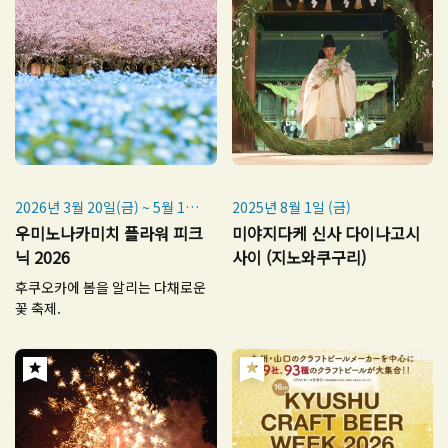
2026년 3월 20일(금) ~ 5월 17
2025년 8월 1일 (금)
일(일)
우미노나카미치 플라워 피크
미야지다케 신사 다이나고시
닉 2026
사이 (지노와쿠구리)
후쿠오카에 봄을 알리는 다채로운
꽃 축제.