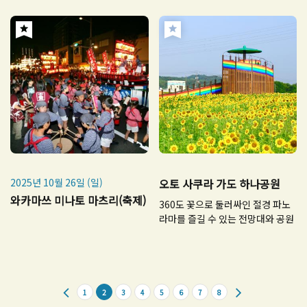
2025년 10월 26일 (일)
오토 사쿠라 가도 하나공원
와카마쓰 미나토 마츠리(축제)
360도 꽃으로 둘러싸인 절경 파노
라마를 즐길 수 있는 전망대와 공원
1
2
3
4
5
6
7
8