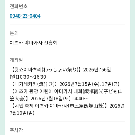
전화번호
0948-23-0404
문의
이즈카 야마가사 진흥회
개최일
【왓쇼이마츠리(わっしょい祭り)】2026년756일
(일)10:30～16:30
【나가레카키(流舁き)】2026년7월15일(수), 17일(금)
【이즈카 관광 어린이 야마카사 대회(飯塚観光子ども山
笠大会)】2026년7월18일(토) 14:40～
【시민 축제 이즈카 야마카사(市民祭飯塚山笠)】2026년
7월19일(일)
주차장