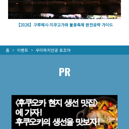
벽
【2026】구루메시·지쿠고가와 불꽃축제 완전공략 가이드
홈
이벤트
우미하치만궁 호조야
PR