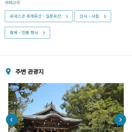
카테고리
유네스코 세계유산・일본유산
신사・사철
축제・전통 행사
주변 관광지