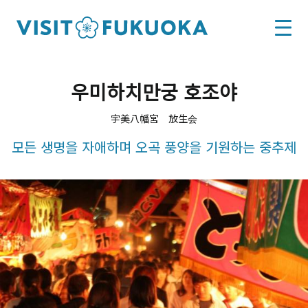
우미하치만궁 호조야
宇美八幡宮 放生会
모든 생명을 자애하며 오곡 풍양을 기원하는 중추제