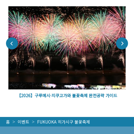
벽
【2026】구루메시·지쿠고가와 불꽃축제 완전공략 가이드
홈
이벤트
FUKUOKA 히가시구 불꽃축제