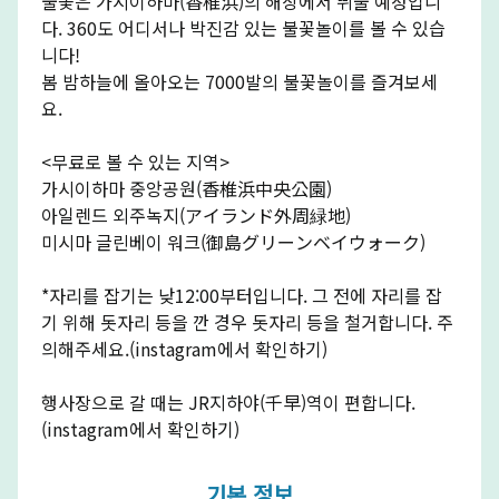
불꽃은 가시이하마(香椎浜)의 해상에서 뛰울 예정입니
다. 360도 어디서나 박진감 있는 불꽃놀이를 볼 수 있습
니다!
봄 밤하늘에 올아오는 7000발의 불꽃놀이를 즐겨보세
요.
<무료로 볼 수 있는 지역>
가시이하마 중앙공원(香椎浜中央公園)
아일렌드 외주녹지(アイランド外周緑地)
미시마 글린베이 워크(御島グリーンベイウォーク)
*자리를 잡기는 낮12:00부터입니다. 그 전에 자리를 잡
기 위해 돗자리 등을 깐 경우 돗자리 등을 철거합니다. 주
의해주세요.(
instagram에서 확인하기
)
행사장으로 갈 때는 JR지하야(千早)역이 편합니다.
(
instagram에서 확인하기
)
기본 정보