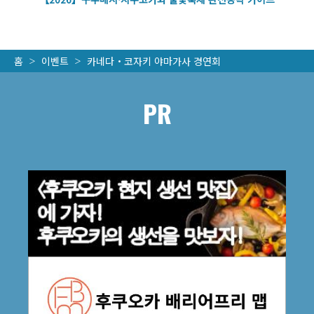
홈
이벤트
카네다・코자키 야마가사 경연회
PR