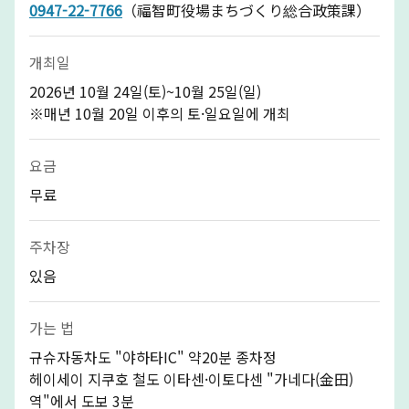
0947-22-7766
（福智町役場まちづくり総合政策課）
개최일
2026년 10월 24일(토)~10월 25일(일)
※매년 10월 20일 이후의 토·일요일에 개최
요금
무료
주차장
있음
가는 법
규슈자동차도 "야하타IC" 약20분 종차정
헤이세이 지쿠호 철도 이타센·이토다센 "가네다(金田)
역"에서 도보 3분