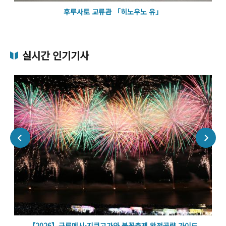
후루사토 교류관 「히노우노 유」
실시간 인기기사
벽
【2026】구루메시·지쿠고가와 불꽃축제 완전공략 가이드