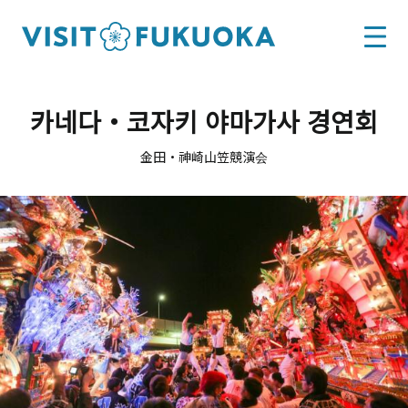
카네다・코자키 야마가사 경연회
金田・神崎山笠競演会