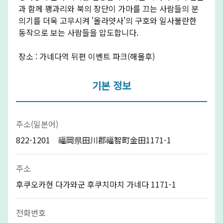
과 함께 꽹과리와 북의 장단이 가마를 끄는 사람들의 분
의기를 더욱 고무시켜 '올라얏사'의 구호와 일사불란한
동작으로 보는 사람들을 압도합니다.
장소 : 가네다역 뒤편 이벤트 파크(해몰후)
기본 정보
주소(일본어)
822-1201 福岡県田川郡福智町金田1171-1
주소
후쿠오카현 다가와군 후쿠치마치 가네다 1171-1
전화번호