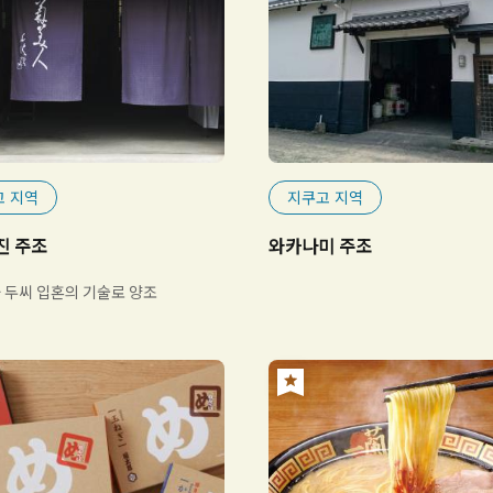
고 지역
지쿠고 지역
진 주조
와카나미 주조
 두씨 입혼의 기술로 양조