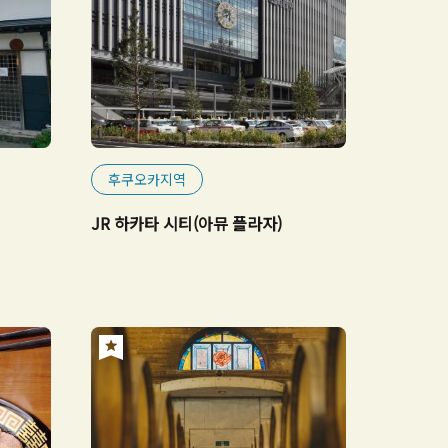
후쿠오카지역
JR 하카타 시티(아뮤 플라자)