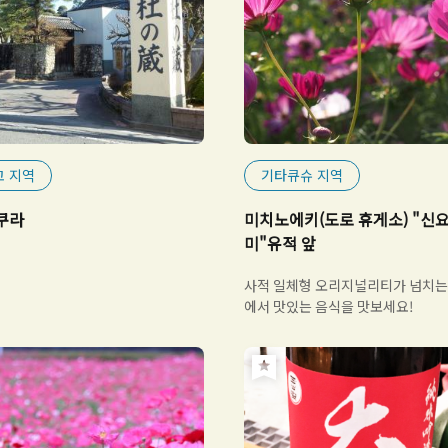
고 지역
기타큐슈 지역
쿠라
미치노에키(도로 휴게소) "신
미"유적 앞
사적 일체형 오리지널리티가 넘치는
에서 맛있는 음식을 맛보세요!