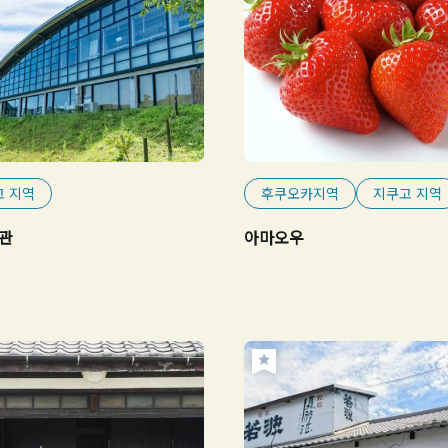
고 지역
후쿠오카지역
지쿠고 지역
화관
아마오우