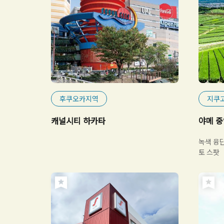
후쿠오카지역
지쿠
캐널시티 하카타
야메 중
녹색 융
토 스팟