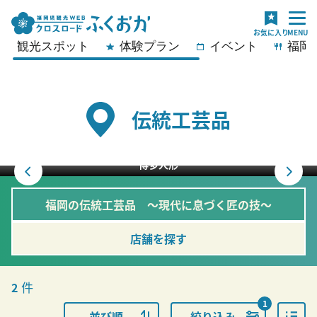
観光スポット
体験プラン
イベント
福岡
伝統工芸品
博多人形
福岡の伝統工芸品 ～現代に息づく匠の技～
店舗を探す
件
2
1
並び順
絞り込み