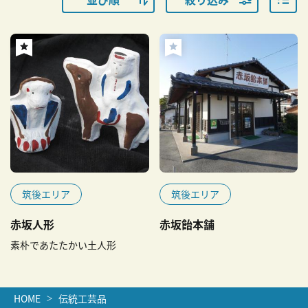
筑後エリア
筑後エリア
赤坂人形
赤坂飴本舗
素朴であたたかい土人形
HOME
伝統工芸品