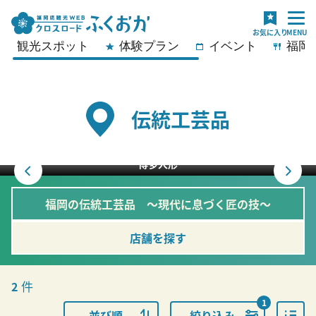
観光スポット
体験プラン
イベント
福岡
伝統工芸品
博多人形
福岡の伝統工芸品 ～現代に息づく匠の技～
店舗を探す
件
2
1
並び順
絞り込み