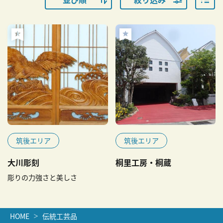
筑後エリア
筑後エリア
大川彫刻
桐里工房・桐蔵
彫りの力強さと美しさ
HOME
伝統工芸品