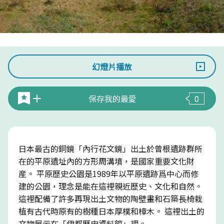
幻燈片播放
保存我的最愛
0
日本最古的銅鏡「內行花文鏡」出土於曾根遺跡群所
在的平原遺址內的方形周溝墳，是國家重要文化財
産。 平原歷史公園是1989年以平原遺跡爲中心而修
建的公園，理念是能在這裡親近歷史、文化和自然。
這裡配備了許多再現出土文物的陶壁畫和石築長椅栽
植有古代時原有的樹種日本厚樸和樟木。 這裡出土的
文物展示在「伊都歷史資料館」裡。