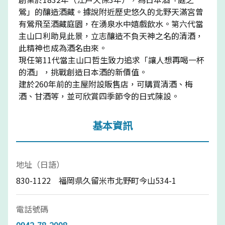
鶯」的釀造酒藏。據說附近歷史悠久的北野天滿宮曾
有鶯飛至酒藏庭園，在湧泉水中嬉戲飲水。第六代當
主山口利助見此景，立志釀造不負天神之名的清酒，
此精神也成為酒名由來。
現任第11代當主山口哲生致力追求「讓人想再喝一杯
的酒」，挑戰創造日本酒的新價值。
建於260年前的主屋附設販售店，可購買清酒、梅
酒、甘酒等，並可欣賞四季節令的日式陳設。
基本資訊
地址（日語）
830-1122 福岡県久留米市北野町今山534-1
電話號碼
0942-78-2008