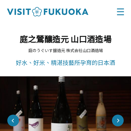
庭之鶯釀造元 山口酒造場
庭のうぐいす醸造元 株式会社山口酒造場
好水、好米、精湛技藝所孕育的日本酒