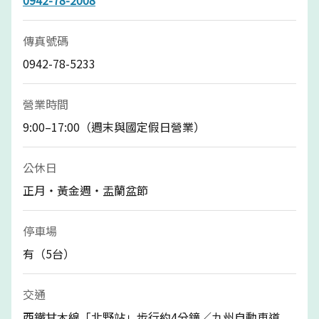
傳真號碼
0942-78-5233
營業時間
9:00–17:00（週末與國定假日營業）
公休日
正月・黃金週・盂蘭盆節
停車場
有（5台）
交通
西鐵甘木線「北野站」步行約4分鐘／九州自動車道