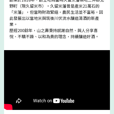
野町（現久留米市）。久留米藩曾是產米21萬石的
「米藩」，但當時財政緊縮，農民生活並不富裕，因
此發展出以當地米與筑後川伏流水釀造清酒的新產
業。
歷經200餘年，山之壽秉持感謝自然、與人分享喜
悅、不驕不躁、以和為貴的理念，持續釀造好酒。