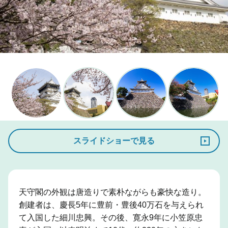
スライドショーで見る
天守閣の外観は唐造りで素朴ながらも豪快な造り。
創建者は、慶長5年に豊前・豊後40万石を与えられ
て入国した細川忠興。その後、寛永9年に小笠原忠