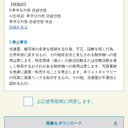
【韓国語】
©후쿠오카현 관광연맹
사진제공: 후쿠오카현 관광연맹
후쿠오카현 관광연맹 제공
詳細を見る
禁止事項
当連盟、被写体の名誉を毀損する行為、不正、誤解を招く行為、
公序良俗に反するもの、その他非合法と見なされる制作物への使
用は禁じます。
特定団体（個人）の政治活動または宗教活動を著
しく助長するおそれがある制作物への使用は禁じます。
写真素材
を他者に譲渡・転売することを禁止します。
本フォトギャラリー
の写真に直接リンクを貼付するもの。
その他、当連盟が不適当と
認めるもの。
上記使用規程に同意します。
画像をダウンロード