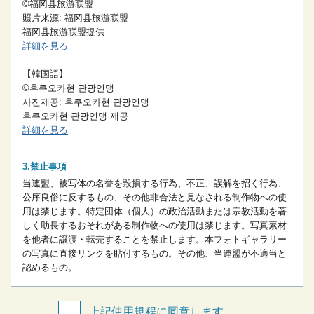
©福冈县旅游联盟
照片来源: 福冈县旅游联盟
福冈县旅游联盟提供
詳細を見る
【韓国語】
©후쿠오카현 관광연맹
사진제공: 후쿠오카현 관광연맹
후쿠오카현 관광연맹 제공
詳細を見る
禁止事項
当連盟、被写体の名誉を毀損する行為、不正、誤解を招く行為、
公序良俗に反するもの、その他非合法と見なされる制作物への使
用は禁じます。
特定団体（個人）の政治活動または宗教活動を著
しく助長するおそれがある制作物への使用は禁じます。
写真素材
を他者に譲渡・転売することを禁止します。
本フォトギャラリー
の写真に直接リンクを貼付するもの。
その他、当連盟が不適当と
認めるもの。
上記使用規程に同意します。