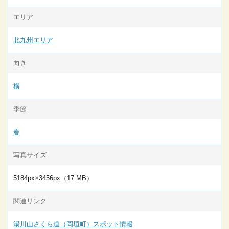
エリア
北九州エリア
向き
横
季節
春
写真サイズ
5184px×3456px（17 MB）
関連リンク
湯川山さくら道（岡垣町）スポット情報