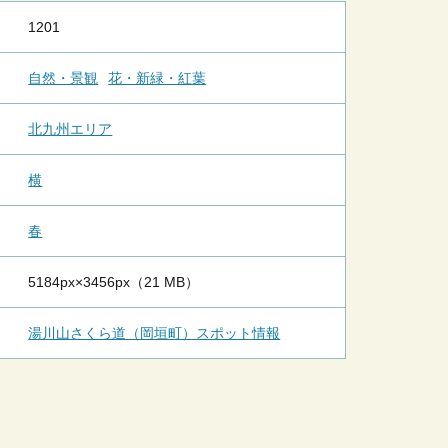
1201
自然・景観
花・新緑・紅葉
北九州エリア
横
春
5184px×3456px（21 MB）
湯川山さくら道（岡垣町）スポット情報