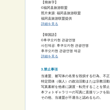
【簡体字】
©福冈县旅游联盟
照片来源: 福冈县旅游联盟
福冈县旅游联盟提供
詳細を見る
【韓国語】
©후쿠오카현 관광연맹
사진제공: 후쿠오카현 관광연맹
후쿠오카현 관광연맹 제공
詳細を見る
禁止事項
当連盟、被写体の名誉を毀損する行為、不正
特定団体（個人）の政治活動または宗教活動
写真素材を他者に譲渡・転売することを禁止
本フォトギャラリーの写真に直接リンクを貼
その他、当連盟が不適当と認めるもの。