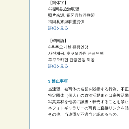
【簡体字】
©福冈县旅游联盟
照片来源: 福冈县旅游联盟
福冈县旅游联盟提供
詳細を見る
【韓国語】
©후쿠오카현 관광연맹
사진제공: 후쿠오카현 관광연맹
후쿠오카현 관광연맹 제공
詳細を見る
禁止事項
当連盟、被写体の名誉を毀損する行為、不正
特定団体（個人）の政治活動または宗教活動
写真素材を他者に譲渡・転売することを禁止
本フォトギャラリーの写真に直接リンクを貼
その他、当連盟が不適当と認めるもの。