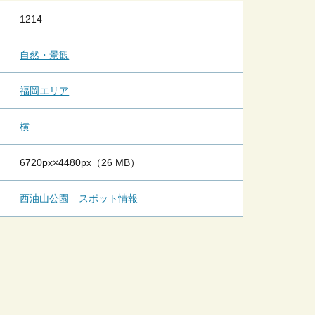
1214
自然・景観
福岡エリア
横
6720px×4480px（26 MB）
西油山公園 スポット情報