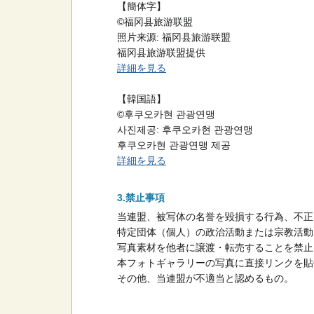
【簡体字】
©福冈县旅游联盟
照片来源: 福冈县旅游联盟
福冈县旅游联盟提供
詳細を見る
【韓国語】
©후쿠오카현 관광연맹
사진제공: 후쿠오카현 관광연맹
후쿠오카현 관광연맹 제공
詳細を見る
禁止事項
当連盟、被写体の名誉を毀損する行為、不正
特定団体（個人）の政治活動または宗教活動
写真素材を他者に譲渡・転売することを禁止
本フォトギャラリーの写真に直接リンクを貼
その他、当連盟が不適当と認めるもの。