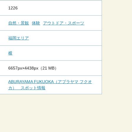
1226
自然・景観
体験
アウトドア・スポーツ
福岡エリア
横
6657px×4438px（21 MB）
ABURAYAMA FUKUOKA（アブラヤマ フクオ
カ） スポット情報