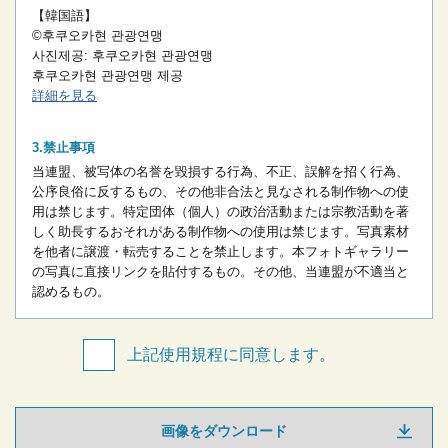
【韓国語】
©후쿠오카현 관광연맹
사진제공: 후쿠오카현 관광연맹
후쿠오카현 관광연맹 제공
詳細を見る
禁止事項
当連盟、被写体の名誉を毀損する行為、不正、誤解を招く行為、
公序良俗に反するもの、その他非合法と見なされる制作物への使
用は禁じます。
特定団体（個人）の政治活動または宗教活動を著
しく助長するおそれがある制作物への使用は禁じます。
写真素材
を他者に譲渡・転売することを禁止します。
本フォトギャラリー
の写真に直接リンクを貼付するもの。
その他、当連盟が不適当と
認めるもの。
上記使用規程に同意します。
画像をダウンロード