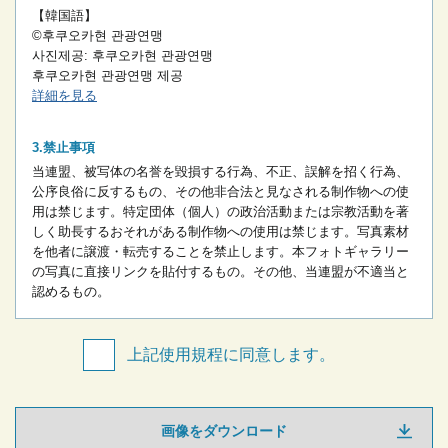
【韓国語】
©후쿠오카현 관광연맹
사진제공: 후쿠오카현 관광연맹
후쿠오카현 관광연맹 제공
詳細を見る
禁止事項
当連盟、被写体の名誉を毀損する行為、不正、誤解を招く行為、
公序良俗に反するもの、その他非合法と見なされる制作物への使
用は禁じます。
特定団体（個人）の政治活動または宗教活動を著
しく助長するおそれがある制作物への使用は禁じます。
写真素材
を他者に譲渡・転売することを禁止します。
本フォトギャラリー
の写真に直接リンクを貼付するもの。
その他、当連盟が不適当と
認めるもの。
上記使用規程に同意します。
画像をダウンロード